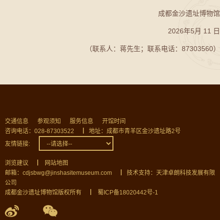
成都金沙遗址博物馆
2026年5月 11 日
（联系人：蒋先生；联系电话：87303560）
交通信息
参观须知
服务信息
开馆时间
咨询电话：028-87303522
▏
地址：成都市青羊区金沙遗址路2号
友情链接:
浏览建议
▏
网站地图
邮箱：cdjsbwg@jinshasitemuseum.com
▏
技术支持：天津卓朗科技发展有限
公司
成都金沙遗址博物馆版权所有
▏
蜀ICP备18020442号-1