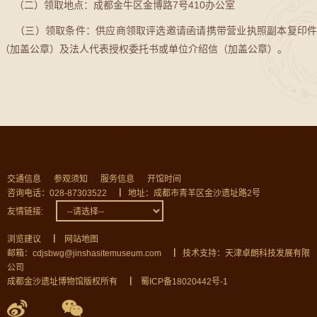
（二）领取地点：成都金牛区金博路7号410办公室
（三）领取条件：供应商领取评选邀请函请携带营业执照副本复印件
（加盖公章）及法人代表授权委托书或单位介绍信（加盖公章）。
交通信息
参观须知
服务信息
开馆时间
咨询电话：028-87303522
▏
地址：成都市青羊区金沙遗址路2号
友情链接:
浏览建议
▏
网站地图
邮箱：cdjsbwg@jinshasitemuseum.com
▏
技术支持：天津卓朗科技发展有限
公司
成都金沙遗址博物馆版权所有
▏
蜀ICP备18020442号-1