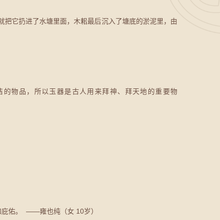
，就把它扔进了水塘里面，木耜最后沉入了塘底的淤泥里，由
洁的物品，所以玉器是古人用来拜神、拜天地的重要物
佑。 ——雍也纯（女 10岁）