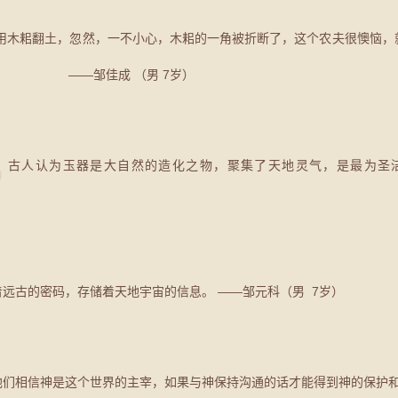
在用木耜翻土，忽然，一不小心，木耜的一角被折断了，这个农夫很懊恼
下来。 ——邹佳成 （男 7岁）
。古人认为玉器是大自然的造化之物，聚集了天地灵气，是最为圣
远古的密码，存储着天地宇宙的信息。 ——邹元科（男 7岁）
们相信神是这个世界的主宰，如果与神保持沟通的话才能得到神的保护和庇