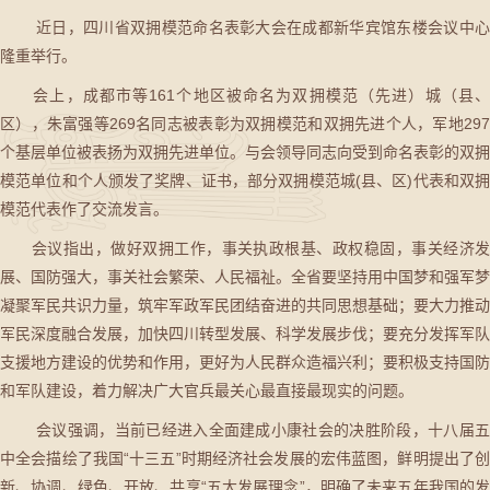
近日，四川省双拥模范命名表彰大会在成都新华宾馆东楼会议中心
隆重举行。
会上，成都市等161个地区被命名为双拥模范（先进）城（县、
区），朱富强等269名同志被表彰为双拥模范和双拥先进个人，军地297
个基层单位被表扬为双拥先进单位。与会领导同志向受到命名表彰的双拥
模范单位和个人颁发了奖牌、证书，部分双拥模范城(县、区)代表和双拥
模范代表作了交流发言。
会议指出，做好双拥工作，事关执政根基、政权稳固，事关经济发
展、国防强大，事关社会繁荣、人民福祉。全省要坚持用中国梦和强军梦
凝聚军民共识力量，筑牢军政军民团结奋进的共同思想基础；要大力推动
军民深度融合发展，加快四川转型发展、科学发展步伐；要充分发挥军队
支援地方建设的优势和作用，更好为人民群众造福兴利；要积极支持国防
和军队建设，着力解决广大官兵最关心最直接最现实的问题。
会议强调，当前已经进入全面建成小康社会的决胜阶段，十八届五
中全会描绘了我国“十三五”时期经济社会发展的宏伟蓝图，鲜明提出了创
新、协调、绿色、开放、共享“五大发展理念”，明确了未来五年我国的发