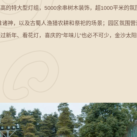
米高的特大型灯组，5000余串树木装饰，超1000平米的
诸神，以及古蜀人渔猎农耕和祭祀的场景；园区氛围营
过新年、看花灯，喜庆的“年味儿”也必不可少，金沙太