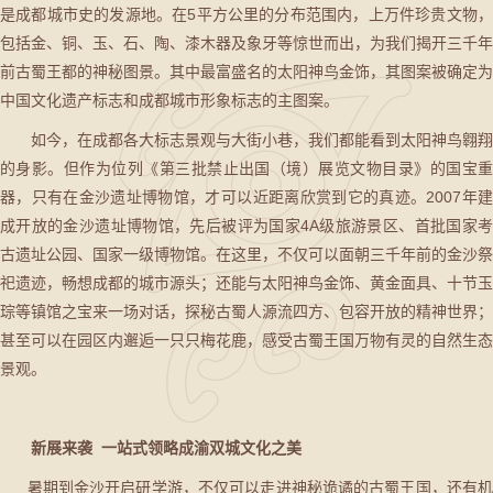
是成都城市史的发源地。在5平方公里的分布范围内，上万件珍贵文物，
包括金、铜、玉、石、陶、漆木器及象牙等惊世而出，为我们揭开三千年
前古蜀王都的神秘图景。其中最富盛名的太阳神鸟金饰，其图案被确定为
中国文化遗产标志和成都城市形象标志的主图案。
如今，在成都各大标志景观与大街小巷，我们都能看到太阳神鸟翱翔
的身影。但作为位列《第三批禁止出国（境）展览文物目录》的国宝重
器，只有在金沙遗址博物馆，才可以近距离欣赏到它的真迹。2007年建
成开放的金沙遗址博物馆，先后被评为国家4A级旅游景区、首批国家考
古遗址公园、国家一级博物馆。在这里，不仅可以面朝三千年前的金沙祭
祀遗迹，畅想成都的城市源头；还能与太阳神鸟金饰、黄金面具、十节玉
琮等镇馆之宝来一场对话，探秘古蜀人源流四方、包容开放的精神世界；
甚至可以在园区内邂逅一只只梅花鹿，感受古蜀王国万物有灵的自然生态
景观。
新展来袭 一站式领略成渝双城文化之美
暑期到金沙开启研学游，不仅可以走进神秘诡谲的古蜀王国，还有机