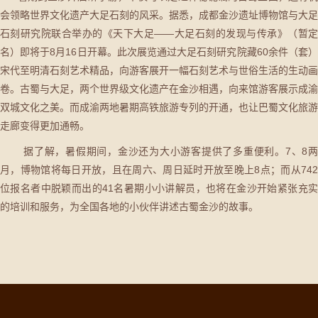
会领略世界文化遗产大足石刻的风采。据悉，成都金沙遗址博物馆与大足
石刻研究院联合举办的《天下大足——大足石刻的发现与传承》（暂定
名）即将于8月16日开幕。此次展览通过大足石刻研究院藏60余件（套）
宋代至明清石刻艺术精品，向游客展开一幅石刻艺术与世俗生活的生动画
卷。古蜀与大足，两个世界级文化遗产在金沙相遇，向来馆游客展示成渝
双城文化之美。而成渝两地暑期高铁旅游专列的开通，也让巴蜀文化旅游
走廊变得更加通畅。
据了解，暑假期间，金沙还为大小游客提供了多重便利。7、8两
月，博物馆将每日开放，且在周六、周日延时开放至晚上8点；而从742
位报名者中脱颖而出的41名暑期小小讲解员，也将在金沙开始紧张充实
的培训和服务，为全国各地的小伙伴讲述古蜀金沙的故事。