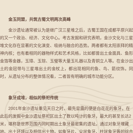
金玉同盟，共筑古蜀文明两次高峰
金沙遗址通常被认为是继广汉三星堆之后，古蜀王国在成都平原兴起
的又一个政治、经济、文化中心。考古发掘和研究表明，金沙文化与三星
堆文化存在显著的文化演变、吸纳与融合的态势。两者都有太阳崇拜的精
神内核；也有着相同的器物样式和艺术风格，比如都曾出土金面具、鱼形
金箔等金器，玉璋、玉琮、玉璧等大量玉礼器以及青铜立人等。在金沙出
土的金冠带与三星堆出土的金杖上，都出现相同的鱼、鸟、箭纹饰。同
时，从遗址分布的整体情况看，二者皆有明确的城市功能分区。
象牙成堆，相似的祭祀传统
2001年金沙遗址重见天日之时，最先显露的便是白花花的象牙。在
此后的发掘中金沙遗址祭祀区出土了数以吨计的象牙，最大的甚至长达2
米，堪称是世界范围内同时期出土象牙最密集的遗址。通过对象牙埋藏
地、出土环境以及相伴出土物，如象牙片、尖状象牙、柱状象牙等的综合