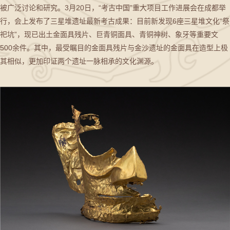
被广泛讨论和研究。3月20日，“考古中国”重大项目工作进展会在成都举
行，会上发布了三星堆遗址最新考古成果：目前新发现6座三星堆文化“祭
祀坑”，现已出土金面具残片、巨青铜面具、青铜神树、象牙等重要文
500余件。其中，最受瞩目的金面具残片与金沙遗址的金面具在造型上极
其相似，更加印证两个遗址一脉相承的文化渊源。