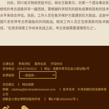
对此，四川省文物局党组书记、局长王毅表示，对某一个遗址重启系
统性的考古调查并非一蹴而就，需根据科学研究的既有成果和现有的技术
水平来综合评估。目前，工作人员在象牙保护方面遇到巨大挑战，这是中
国乃至世界考古界面临的共同挑战。相关工作人员正在探索新的技术路
径，“在很多探索工作尚未完成之前，考古发掘需要谨慎而为之”。
交通信息
参观须知
服务信息
开馆时间
咨询电话：028-87303522
▏
地址：成都市青羊区金沙遗址路2号
友情链接:
浏览建议
▏
网站地图
邮箱：cdjsbwg@jinshasitemuseum.com
▏
技术支持：天津卓朗科技发展有限
公司
成都金沙遗址博物馆版权所有
▏
蜀ICP备18020442号-1