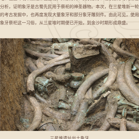
分析，证明象牙是古蜀先民用于祭祀的神圣器物。本次，在三星堆新一轮
的考古发掘中，也再度发现大量象牙和部分象牙雕刻件。由此可见，使用
象牙祭祀这一习俗，从三星堆时期便已开始，到金沙时期形成鼎盛。
三星堆遗址出土象牙