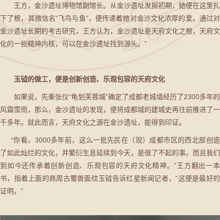
王方，金沙遗址博物馆副馆长。从金沙遗址发掘初期，她便在这里扎
下了根，其微信名“飞鸟与鱼”，便传递着她对金沙文化浓厚的爱。通过对
金沙遗址长期的考古研究，王方认为，金沙遗址是天府文化之根，天府文
化的一些精神内核，可以在金沙遗址找到源头。”
玉钺的做工，便是创新创造、乐观包容的天府文化
如果说，先秦张仪“龟划芙蓉城”确定了成都老城墙经历了2300多年的
风霜雪雨，那么，金沙遗址的发现，便将成都城的建城史再往前推进了一
千多年。就此而言，天府文化之源在金沙遗址，能得到印证。
“你看，3000多年前，这么一批先民在（现）成都市区的西北部创造
了如此灿烂的文化，并繁衍生息延续到今天，是很了不起的事。而且我们
到如今还传承着创新创造、乐观包容的天府文化精神。”王方翻出一本
书，指着上面的商周古蜀兽面纹玉钺告诉红星新闻记者，“这便是最好的
证明。”