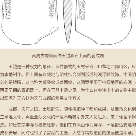
商周古蜀兽面纹玉钺和它上面的花纹图
玉钺是一种权力的象征，该件器物的玉材来自四川盆地西部山区，应
为本地制作。但上面有以减地与阴线结合刻划形成的浅浮雕纹饰，中间阴
刻的是眼睛，这也称为饕餮纹或兽面纹，这图案常用于中原地区的商晚与
西周早期的青铜器上，但在玉器上很少见。为什么在金沙出土的文物中能
出现呢？王方认为这与成都的移民文化有关。
成都，天府之国，土壤肥沃，随便撒把种子都能成果，从宝墩文化到
三星堆文化，再至金沙文化的环境不断吸引外来人员进入，来了便舍不得
走。如唐玄宗李隆基被迫迁都，他们在有高山作为屏障，环境舒适安逸的
成都安居，同时也带了了宫廷的工匠，大慈寺精妙绝伦的壁画便是印证。