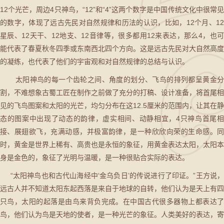
12个光芒，周边4只神鸟，“12”和“4”这两个数字是中国传统文化中很常见
的数字，体现了远古先民对自然规律和历法的认识，比如，12个月、12
星辰、12天干、12地支、12音律等，很多都用12来表达，那么4，也可
能代表了春夏秋冬四季或东南西北四个方向。这是远古先民对大自然高度
的凝练，也代表了他们的宇宙观和对自然规律的总结与认识。
太阳神鸟的每一个齿轮之间、角度的划分、飞鸟的排列都呈黄金分
割，不难想象古蜀工匠在制作之前做了充分的打稿、设计准备，将首尾相
见的飞鸟图案和太阳的光芒，均匀分布在这12.5厘米的范围内，让其在静
态的图案中出现了动态的韵律，虚实相间、动静相宜，4只神鸟首尾相
接、展翅欲飞，充满动感，并极富韵律，是一种欣欣向荣的生命感。同
时，黄金是世界上稀有、高贵也是永恒的象征，用黄金表达太阳，太阳本
身是金色的，象征了光明与温暖，是一种很贴合实际的表达。
“太阳神鸟也和古代山海经中‘金乌负日’的传说进行了印证。”王方说，
远古人并不知道太阳东起西落是来自于地球的自转，他们认为是天上有四
只鸟，太阳的起落是由鸟来背负完成。在中国古代很多器物上都表达了
鸟，他们认为鸟是天地的使者，是一种光芒的象征。人类美好的表达，寄