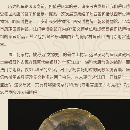
历史的车轮滚滚向前，但值得庆幸的是，诸多考古发掘让我们得以感
受盛世大唐的繁荣和富足。据悉，这次展览集结了陕西省包括陕西历史博
物馆、昭陵博物馆、西安市长安博物馆、西安博物院、乾陵博物馆、宝鸡
市凤翔区博物馆、法门寺博物馆在内的7家文博单位和成都蜀锦织绣博物
馆的馆藏珍品，甚至包括曾经轰动国内外的何家村窖藏和法门寺地宫遗
宝。
陕西何家村，被称为“文物史上的最牛山村”。这里发现的唐代窖藏出
土金银器约占现存现唐代金银器的“半壁江山”，堪称大唐气象的缩影。而
法门寺地宫，仅31.48㎡的空间，出土了杨贵妃用过的同款金属香囊、唐
僖宗御用茶具等珍贵文物多达两千余件，有人评价说“法门一开就是半个
盛唐”。这次展览，究竟有哪些何家村和法门寺地宫遗宝即将亮相？7月
30号到金沙去揭晓吧！