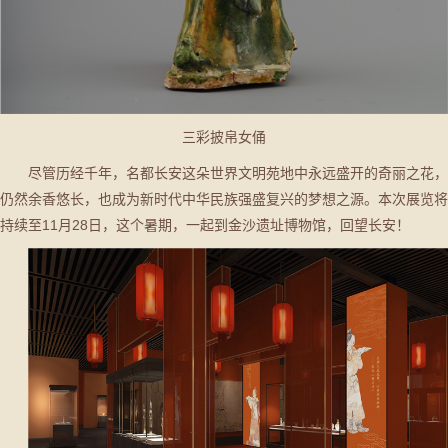
三彩披帛女俑
尽管历经千年，名都长安这朵世界文明苑地中永远盛开的奇丽之花，
仍然余香悠长，也成为新时代中华民族强盛复兴的梦想之源。本次展览将
持续至11月28日，这个暑期，一起到金沙遗址博物馆，回望长安！