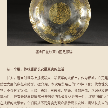
鎏金团花纹葵口圈足银碟
从一个展，体味唐都长安最真实的生活
长安，是当时世界上规模最大、最繁华的大都市。作为都城，它更是
盛世大唐的象征和缩影。据介绍，本次展览展出的120件（套）代表性文
物，不仅有金银器、玉器、瓷器、三彩器、铜镜、佛教造像、丝织品和建
筑构件，还有最能展现唐都长安风情的陶俑多达近五十件，堪称“唐朝人”
在成都的大聚会。它们将从不同角度为观众展示唐长安城，讲述长安人的