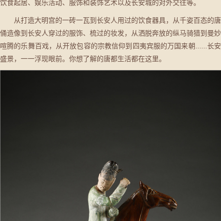
饮食起居、娱乐活动、服饰和装饰艺术以及长安城的对外交往等。
从打造大明宫的一砖一瓦到长安人用过的饮食器具，从千姿百态的唐
俑造像到长安人穿过的服饰、梳过的妆发，从洒脱奔放的纵马骑猎到曼妙
喧腾的乐舞百戏，从开放包容的宗教信仰到四夷宾服的万国来朝......长安
盛景，一一浮现眼前。你想了解的唐都生活都在这里。