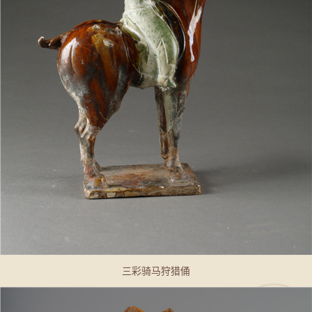
三彩骑马狩猎俑