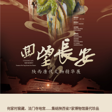
何家村窖藏、法门寺地宫......集结陕西省7家博物馆唐代珍品