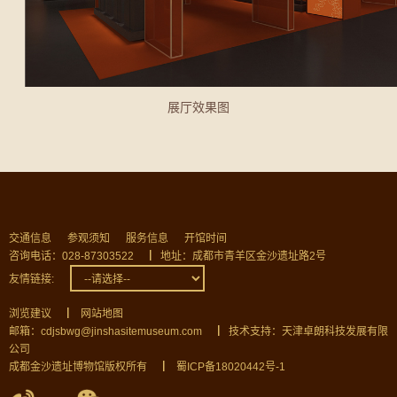
展厅效果图
交通信息
参观须知
服务信息
开馆时间
咨询电话：028-87303522
▏
地址：成都市青羊区金沙遗址路2号
友情链接:
浏览建议
▏
网站地图
邮箱：cdjsbwg@jinshasitemuseum.com
▏
技术支持：天津卓朗科技发展有限
公司
成都金沙遗址博物馆版权所有
▏
蜀ICP备18020442号-1