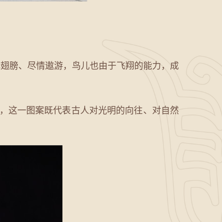
翅膀、尽情遨游，鸟儿也由于飞翔的能力，成
为，这一图案既代表古人对光明的向往、对自然