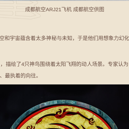
成都航空ARJ21飞机 成都航空供图
和宇宙蕴含着太多神秘与未知，于是他们用想象力幻化
，描绘了4只神鸟围绕着太阳飞翔的动人场景。专家认
、最执着的向往。