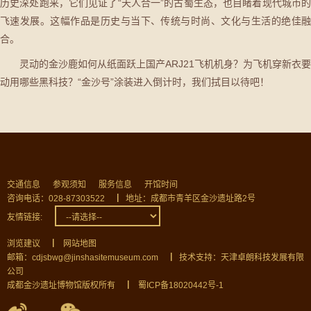
历史深处跑来，它们见证了“天人合一”的古蜀生态，也目睹着现代城市的
飞速发展。这幅作品是历史与当下、传统与时尚、文化与生活的绝佳融
合。
灵动的金沙鹿如何从纸面跃上国产ARJ21飞机机身？为飞机穿新衣要
动用哪些黑科技？“金沙号”涂装进入倒计时，我们拭目以待吧！
交通信息
参观须知
服务信息
开馆时间
咨询电话：028-87303522
▏
地址：成都市青羊区金沙遗址路2号
友情链接:
浏览建议
▏
网站地图
邮箱：cdjsbwg@jinshasitemuseum.com
▏
技术支持：天津卓朗科技发展有限
公司
成都金沙遗址博物馆版权所有
▏
蜀ICP备18020442号-1