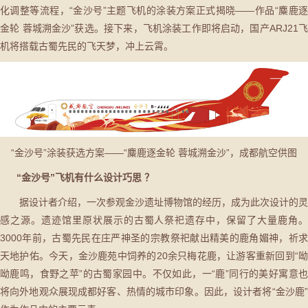
化调整等流程，“金沙号”主题飞机的涂装方案正式揭晓——作品“麋鹿逐
金轮 蓉城溯金沙”获选。接下来，飞机涂装工作即将启动，国产ARJ21飞
机将搭载古蜀先民的飞天梦，冲上云霄。
“金沙号”涂装获选方案——“麋鹿逐金轮 蓉城溯金沙”，成都航空供图
“金沙号”飞机有什么设计巧思 ？
据设计者介绍，一次参观金沙遗址博物馆的经历，成为此次设计的灵
感之源。遗迹馆里原状展示的古蜀人祭祀遗存中，保留了大量鹿角。
3000年前，古蜀先民在庄严神圣的宗教祭祀献出精美的鹿角媚神，祈求
天地护佑。今天，金沙鹿苑中饲养的20余只梅花鹿，让游客重新回到“呦
呦鹿鸣，食野之苹”的古蜀家园中。不仅如此，一“鹿”同行的美好寓意也
将向外地观众展现成都好客、热情的城市印象。因此，设计者将“金沙鹿”