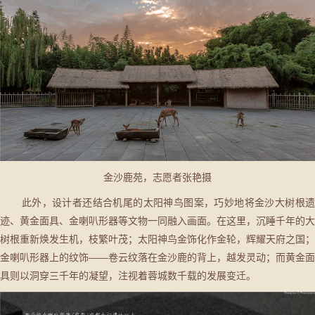
金沙鹿苑，志愿者张艳摄
此外，设计者还结合机尾的太阳神鸟图案，巧妙地将金沙大树根遗
迹、黄金面具、金喇叭形器等文物一同融入画面。在这里，沉睡千年的大
树根重新焕发生机，枝繁叶茂；太阳神鸟金饰化作金轮，辉耀天府之国；
金喇叭形器上的纹饰——卷云纹落在金沙鹿的背上，越发灵动；而黄金面
具则以洞穿三千年的凝望，注视着蓉城数千载的发展变迁。