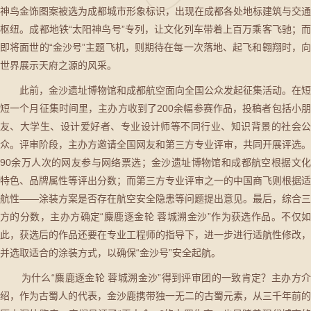
神鸟金饰图案被选为成都城市形象标识，出现在成都各处地标建筑与交通
枢纽。成都地铁“太阳神鸟号”专列，让文化列车带着上百万乘客飞驰；而
即将面世的“金沙号”主题飞机，则期待在每一次落地、起飞和翱翔时，向
世界展示天府之源的风采。
此前，金沙遗址博物馆和成都航空面向全国公众发起征集活动。在短
短一个月征集时间里，主办方收到了200余幅参赛作品，投稿者包括小朋
友、大学生、设计爱好者、专业设计师等不同行业、知识背景的社会公
众。评审阶段，主办方邀请全国网友和第三方专业评审，共同开展评选。
90余万人次的网友参与网络票选；金沙遗址博物馆和成都航空根据文化
特色、品牌属性等评出分数；而第三方专业评审之一的中国商飞则根据适
航性——涂装方案是否存在航空安全隐患等问题提出意见。最后，综合三
方的分数，主办方确定“麋鹿逐金轮 蓉城溯金沙”作为获选作品。不仅如
此，获选后的作品还要在专业工程师的指导下，进一步进行适航性修改，
并选取适合的涂装方式，以确保“金沙号”安全起航。
为什么“麋鹿逐金轮 蓉城溯金沙”得到评审团的一致肯定？主办方介
绍，作为古蜀人的代表，金沙鹿携带独一无二的古蜀元素，从三千年前的