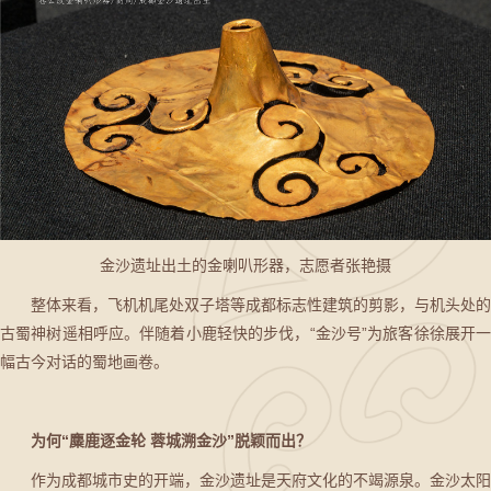
金沙遗址出土的金喇叭形器，志愿者张艳摄
整体来看，飞机机尾处双子塔等成都标志性建筑的剪影，与机头处的
古蜀神树遥相呼应。伴随着小鹿轻快的步伐，“金沙号”为旅客徐徐展开一
幅古今对话的蜀地画卷。
为何“麋鹿逐金轮 蓉城溯金沙”脱颖而出？
作为成都城市史的开端，金沙遗址是天府文化的不竭源泉。金沙太阳