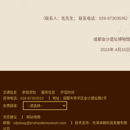
（联系人：毛先生； 联系电话：028-87303535）
成都金沙遗址博物馆
2024年 4月15日
交通信息
参观须知
服务信息
开馆时间
咨询电话：028-87303522
▏
地址：成都市青羊区金沙遗址路2号
友情链接:
浏览建议
▏
网站地图
邮箱：cdjsbwg@jinshasitemuseum.com
▏
技术支持：天津卓朗科技发展有限
公司