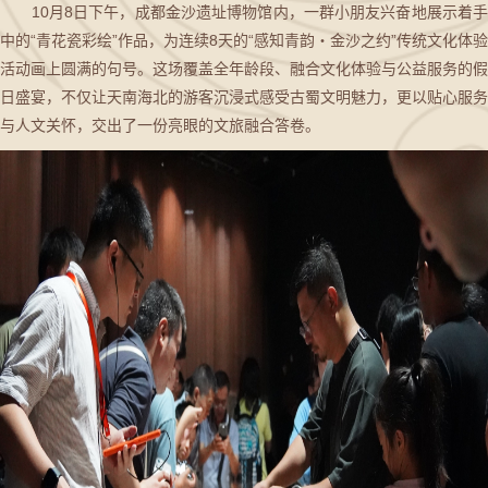
10月8日下午，成都金沙遗址博物馆内，一群小朋友兴奋地展示着手
中的“青花瓷彩绘”作品，为连续8天的“感知青韵・金沙之约”传统文化体验
活动画上圆满的句号。这场覆盖全年龄段、融合文化体验与公益服务的假
日盛宴，不仅让天南海北的游客沉浸式感受古蜀文明魅力，更以贴心服务
与人文关怀，交出了一份亮眼的文旅融合答卷。