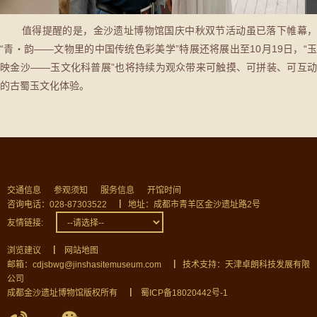
值得提醒的是，金沙遗址博物馆国庆中秋双节活动虽已落下帷幕，
“青・韵——文物里的中国传统色彩美学”特展还将展出至10月19日，“玉
映金沙——玉文化科普展”也将持续为观众带来可触摸、可拼装、可互动
的古蜀玉文化体验。
交通信息
参观须知
服务信息
开馆时间
咨询电话：028-87303522
▏
地址：成都市青羊区金沙遗址路2号
友情链接:
浏览建议
▏
网站地图
邮箱：cdjsbwg@jinshasitemuseum.com
▏
技术支持：天津卓朗科技发展有限
公司
成都金沙遗址博物馆版权所有
▏
蜀ICP备18020442号-1