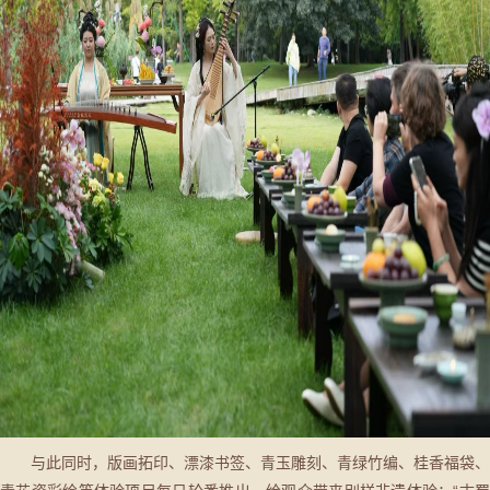
与此同时，版画拓印、漂漆书签、青玉雕刻、青绿竹编、桂香福袋、