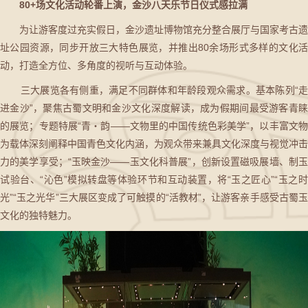
80+场文化活动轮番上演，金沙八天乐节日仪式感拉满
为让游客度过充实假日，金沙遗址博物馆充分整合展厅与国家考古遗
址公园资源，同步开放三大特色展览，并推出80余场形式多样的文化活
动，打造全方位、多角度的视听与互动体验。
三大展览各有侧重，满足不同群体和年龄段观众需求。基本陈列“走
进金沙”，聚焦古蜀文明和金沙文化深度解读，成为假期间最受游客青睐
的展览；专题特展“青・韵——文物里的中国传统色彩美学”，以丰富文物
为载体深刻阐释中国青色文化内涵，为观众带来兼具文化深度与视觉冲击
力的美学享受；“玉映金沙——玉文化科普展”，创新设置磁吸展墙、制玉
试验台、“沁色”模拟转盘等体验环节和互动装置，将“玉之匠心”“玉之时
光”“玉之光华”三大展区变成了可触摸的“活教材”，让游客亲手感受古蜀玉
文化的独特魅力。