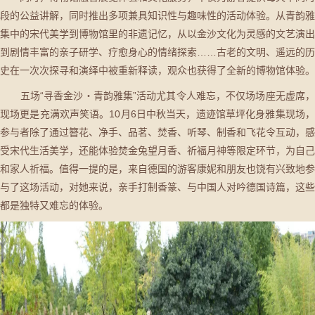
段的公益讲解，同时推出多项兼具知识性与趣味性的活动体验。从青韵雅
集中的宋代美学到博物馆里的非遗记忆，从以金沙文化为灵感的文艺演出
到剧情丰富的亲子研学、疗愈身心的情绪探索……古老的文明、遥远的历
史在一次次探寻和演绎中被重新释读，观众也获得了全新的博物馆体验。
五场“寻香金沙・青韵雅集”活动尤其令人难忘，不仅场场座无虚席，
现场更是充满欢声笑语。10月6日中秋当天，遗迹馆草坪化身雅集现场，
参与者除了通过簪花、净手、品茗、焚香、听琴、制香和飞花令互动，感
受宋代生活美学，还能体验焚金兔望月香、祈福月神等限定环节，为自己
和家人祈福。值得一提的是，来自德国的游客康妮和朋友也饶有兴致地参
与了这场活动，对她来说，亲手打制香篆、与中国人对吟德国诗篇，这些
都是独特又难忘的体验。