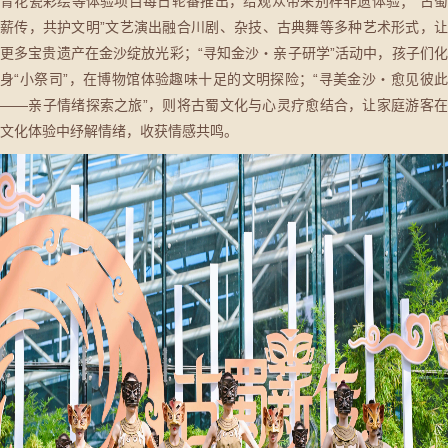
青花瓷彩绘等体验项目每日轮番推出，给观众带来别样非遗体验；“古蜀
薪传，共护文明”文艺演出融合川剧、杂技、古典舞等多种艺术形式，让
更多宝贵遗产在金沙绽放光彩；“寻知金沙・亲子研学”活动中，孩子们化
身“小祭司”，在博物馆体验趣味十足的文明探险；“寻美金沙・愈见彼此
——亲子情绪探索之旅”，则将古蜀文化与心灵疗愈结合，让家庭游客在
文化体验中纾解情绪，收获情感共鸣。