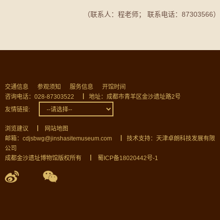
（联系人：程老师； 联系电话：87303566）
交通信息
参观须知
服务信息
开馆时间
咨询电话：028-87303522
▏
地址：成都市青羊区金沙遗址路2号
友情链接:
浏览建议
▏
网站地图
邮箱：cdjsbwg@jinshasitemuseum.com
▏
技术支持：天津卓朗科技发展有限
公司
成都金沙遗址博物馆版权所有
▏
蜀ICP备18020442号-1