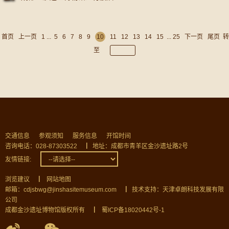
首页
上一页
1
...
5
6
7
8
9
10
11
12
13
14
15
...
25
下一页
尾页
转
至
交通信息
参观须知
服务信息
开馆时间
咨询电话：028-87303522
▏
地址：成都市青羊区金沙遗址路2号
友情链接:
浏览建议
▏
网站地图
邮箱：cdjsbwg@jinshasitemuseum.com
▏
技术支持：天津卓朗科技发展有限
公司
成都金沙遗址博物馆版权所有
▏
蜀ICP备18020442号-1