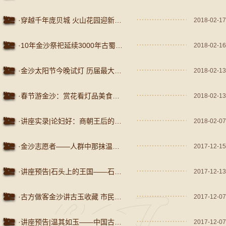
·穿越千年庞贝城 火山花园迎新春 ——金沙太阳节花市再现庞贝花园
2018-02-17
·10年金沙祭祀延续3000年古蜀传统 祈福新春送祝福
2018-02-16
·金沙太阳节今晚试灯 历届最大规模灯组照亮古蜀之夜
2018-02-13
·春节游金沙：赏花看灯品美食，一秒穿越庞贝古城！——2018成都金沙太阳节盛大开幕
2018-02-13
·讲座实录|论妇好：商朝王后的传奇一生
2018-02-07
·金沙志愿者——人群中那抹温暖的红色
2017-12-15
·讲座预告|石头上的王国——石峁遗址考古新发现
2017-12-13
·古方做客金沙讲古玉收藏 市民带来汉代玉剑格
2017-12-07
·讲座预告|温其如玉——中国古代玉文化赏析
2017-12-07