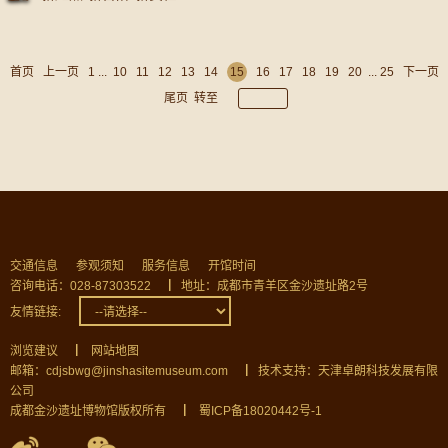
首页
上一页
1
...
10
11
12
13
14
15
16
17
18
19
20
...
25
下一页
尾页
转至
交通信息
参观须知
服务信息
开馆时间
咨询电话：028-87303522
▏
地址：成都市青羊区金沙遗址路2号
友情链接:
浏览建议
▏
网站地图
邮箱：cdjsbwg@jinshasitemuseum.com
▏
技术支持：天津卓朗科技发展有限
公司
成都金沙遗址博物馆版权所有
▏
蜀ICP备18020442号-1